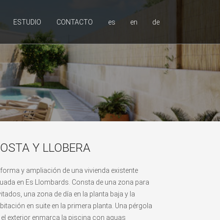
ESTUDIO
CONTACTO
es
en
de
OSTA Y LLOBERA
forma y ampliación de una vivienda existente
tuada en Es Llombards. Consta de una zona para
vitados, una zona de día en la planta baja y la
bitación en suite en la primera planta. Una pérgola
 el exterior enmarca la piscina con aguas