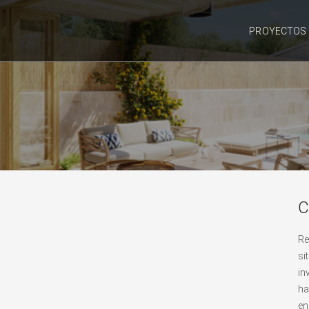
PROYECTOS
C
Re
si
in
ha
en