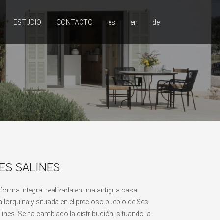
ESTUDIO
CONTACTO
es
en
de
ES SALINES
forma integral realizada en una antigua casa
llorquina y situada en el precioso pueblo de Ses
lines. Se ha cambiado la distribución, situando la