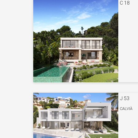
C 18
J 53
CALVIÀ