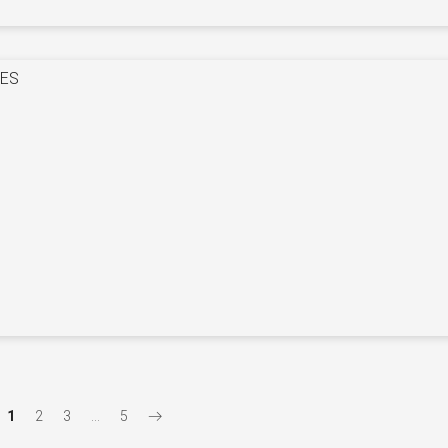
ES
1
2
3
…
5