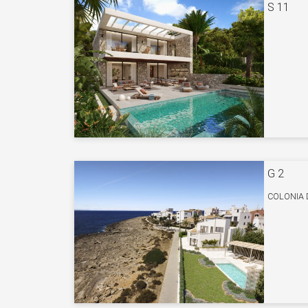
S 11
G 2
COLONIA 