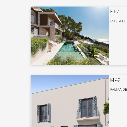
E 57
COSTA D'
M 49
PALMA D