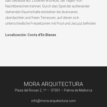
das Gebäude auf 2 Ebenen erstreckt, die Tages- von
Nachtbereichen trennen. Durch das Spiel der aufeinander
stehenden Rauminhalte entstehen die diversenen,
überdachten und freien Terrassen, auf denen sich
unterschiedliche Freizeitzonen mit Pool und Jacuzzi befinden.
Localización: Costa d'En Blanes
MORA ARQUITECTURA
Plaza del Rosari 2, 1º – 07001 – Palma de Mallorca
info@mora-arquitectura.com